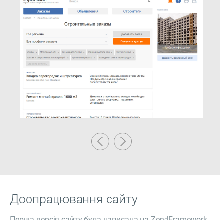
Доопрацювання сайту
Перша версія сайту була написана на ZendFramework