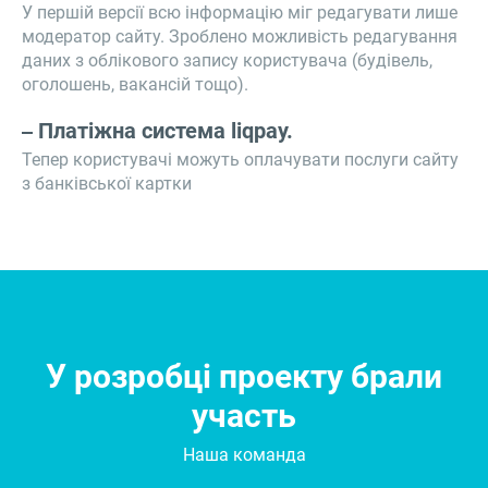
У першій версії всю інформацію міг редагувати лише
модератор сайту. Зроблено можливість редагування
даних з облікового запису користувача (будівель,
оголошень, вакансій тощо).
Платіжна система liqpay.
Тепер користувачі можуть оплачувати послуги сайту
з банківської картки
У розробці проекту брали
участь
Наша команда