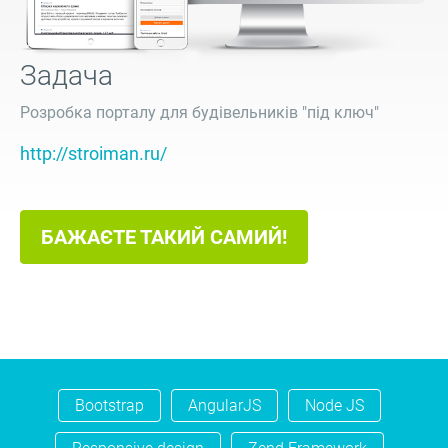
Задача
Розробка порталу для будівельників "під ключ"
http://stroiman.ru/
БАЖАЄТЕ ТАКИЙ САМИЙ!
Bootstrap
AngularJS
Node JS