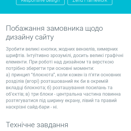
Responsive design
Zend Framework
Побажання замовника щодо
дизайну сайту
Зробити великі кнопки, жодних вензелів, химерних
шрифтів. Інтуїтивно зрозумілі, досить великі графічні
елементи. При роботі над дизайном та версткою
потрібно зберегти три основні моменти:
а) принцип “блокнота”, коли кожен із п'яти основних
розділів (вгорі) розташований як би в окремій
вкладці блокнота; б) розташування посилань та
об'єктів; в) три блоки - центральна частина повинна
розтягуватися під ширину екрану, лівий та правий
наскрізні сайд-бари - ні.
Технічне завдання