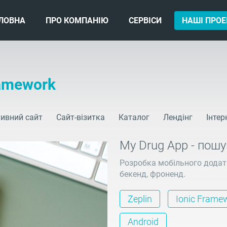
ЛОВНА
ПРО КОМПАНІЮ
СЕРВІСИ
НАШІ ПРОЕ
ramework
ивний сайт
Сайт-візитка
Каталог
Лендінг
Інтер
My Drug App - пошу
Розробка мобільного додатку
бекенд, фроненд.
Zeplin
Ionic Frame
Android