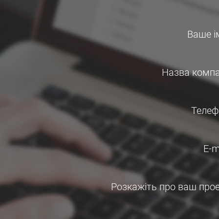
Ваше і
Назва компа
Телеф
E-m
Розкажіть про ваш про