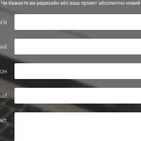
Чи бажаєте ви редизайн або ваш проект абсолютно новий
м'я
нії
он
ail
ект