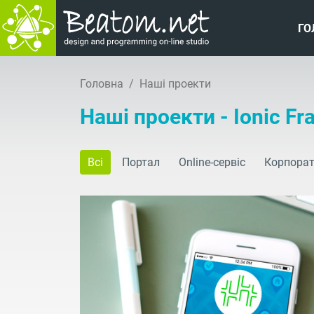
ГО
Головна
Наші проекти
Наші проекти - Ionic F
Всі
Портал
Online-сервіс
Корпорат