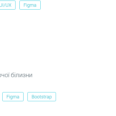
UI/UX
Figma
очої білизни
Figma
Bootstrap