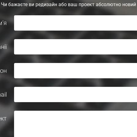
Чи бажаєте ви редизайн або ваш проект абсолютно новий
м'я
нії
он
ail
ект