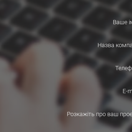
Ваше і
Назва компа
Телеф
E-m
Розкажіть про ваш про