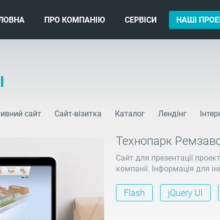
ЛОВНА
ПРО КОМПАНІЮ
СЕРВІСИ
НАШІ ПРОЕ
I
ивний сайт
Сайт-візитка
Каталог
Лендінг
Інтер
Технопарк Ремзав
Сайт для презентації проек
компанії. Інформація для ін
Flash
jQuery UI