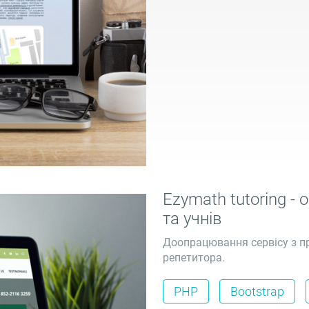
Ezymath tutoring - 
та учнів
Доопрацювання сервісу з п
репетитора.
PHP
Bootstrap