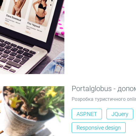
Portalglobus - до
Розробка туристичного onli
ASP.NET
JQuery
Responsive design