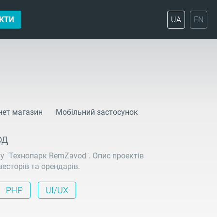
КТИ
UA
EN
нет магазин
Мобільний застосунок
од
ту "Технопарк RemZavod". Опис проектів
весторів та орендарів.
PHP
UI/UX