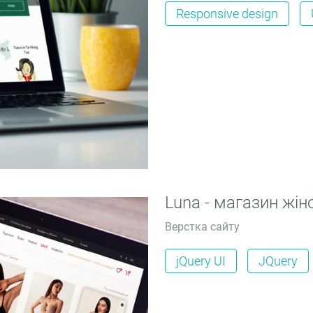
Responsive design
Luna - магазин жін
Верстка сайту
jQuery UI
JQuery