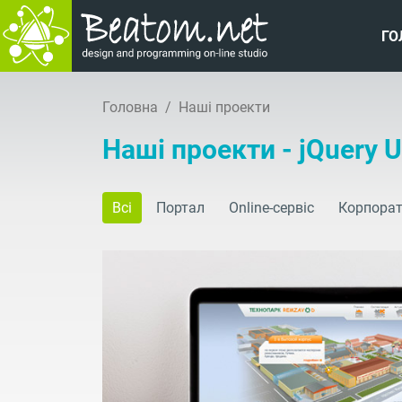
ГО
Головна
Наші проекти
Наші проекти - jQuery U
Всі
Портал
Online-сервіс
Корпорат