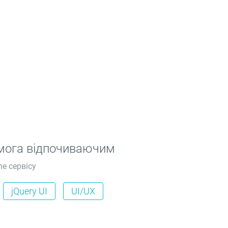
помога відпочиваючим
ne сервісу
jQuery UI
UI/UX